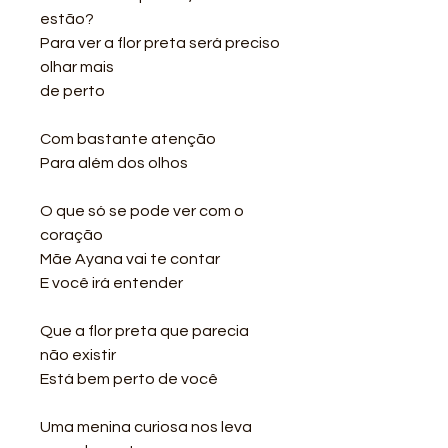
estão?
Para ver a flor preta será preciso
olhar mais
de perto
Com bastante atenção
Para além dos olhos
O que só se pode ver com o
coração
Mãe Ayana vai te contar
E você irá entender
Que a flor preta que parecia
não existir
Está bem perto de você
Uma menina curiosa nos leva