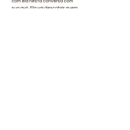
com ela nesta conversa com
sua avó. Ela vai descobrir quem
são as verdadeiras flores pretas
Contatos
contato@piraporiando.com
Horário
De segunda a sexta, das 9h às 17h.
Endereço