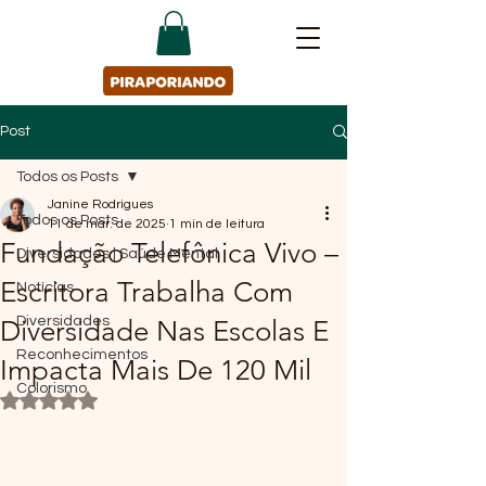
Post
Todos os Posts
Janine Rodrigues
Todos os Posts
11 de mar. de 2025
1 min de leitura
Fundação Telefônica Vivo –
Diversidades | Saúde Mental
Escritora Trabalha Com
Notícias
Diversidades
Diversidade Nas Escolas E
Reconhecimentos
Impacta Mais De 120 Mil
Colorismo
Avaliado com NaN de 5 estrelas.