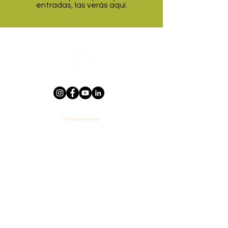
entradas, las verás aquí.
Contatos
contato@piraporiando.com
Horário
De segunda a sexta, das 9h às 17h.
Endereço
SÃO PAULO
Rua Dr. Virgílio de Carvalho Pinto, 445