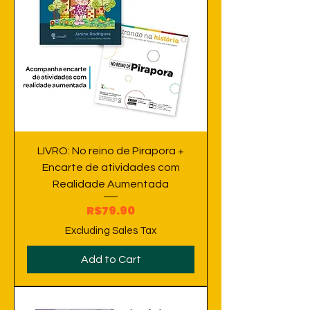
LIVRO: No reino de Pirapora +
Encarte de atividades com
Realidade Aumentada
Price
R$79.90
Excluding Sales Tax
Add to Cart