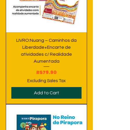
LIVRO:Nuang – Caminhos da
Liberdade+Encarte de
atividades c/ Realidade
Aumentada
Price
R$79.90
Excluding Sales Tax
Add to Cart