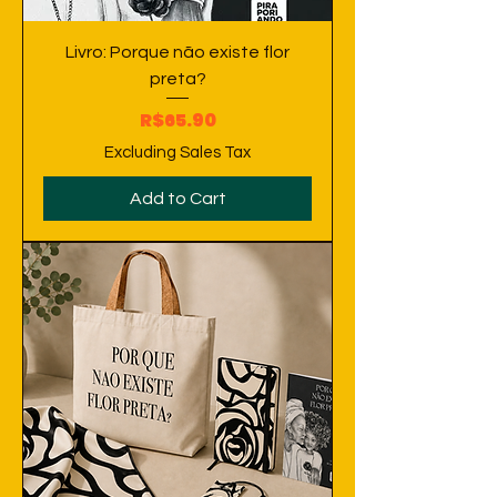
Livro: Porque não existe flor
preta?
Price
R$65.90
Excluding Sales Tax
Add to Cart