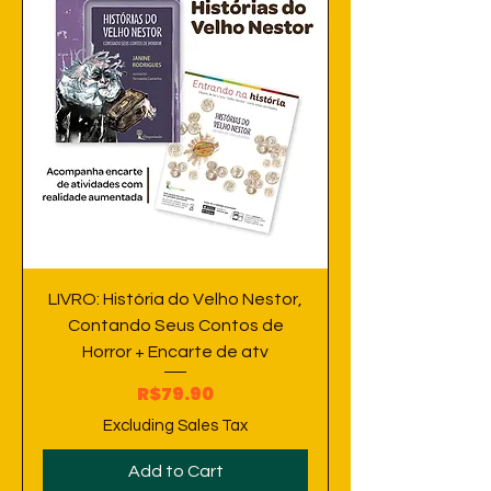
LIVRO: História do Velho Nestor,
Contando Seus Contos de
Horror + Encarte de atv
Price
R$79.90
Excluding Sales Tax
Add to Cart