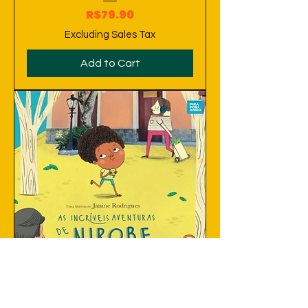
Price
R$79.90
Excluding Sales Tax
Add to Cart
LIVRO: As incríveis aventuras de