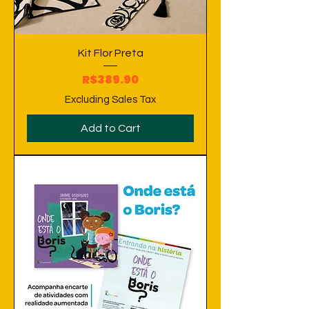
Kit Flor Preta
Price
R$389.90
Excluding Sales Tax
Add to Cart