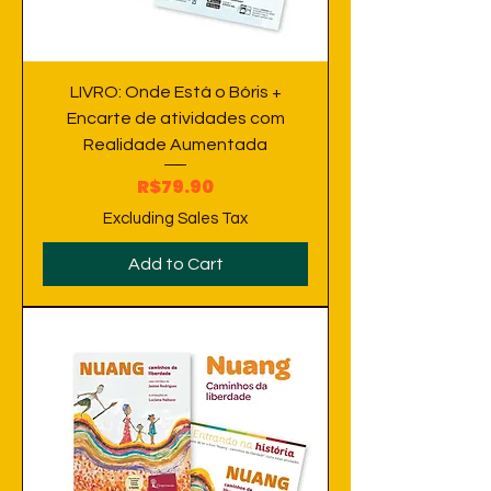
LIVRO: Onde Está o Bóris +
Encarte de atividades com
Realidade Aumentada
Price
R$79.90
Excluding Sales Tax
Add to Cart